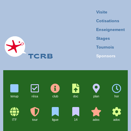
Visite
Cotisations
Enseignement
Stages
Tournois
TCRB
Sponsors
tenup
résa
club
doc
plan
hor
ITF
tour
ligue
14
adoc
adoc