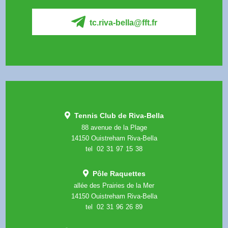
tc.riva-bella@fft.fr
Tennis Club de Riva-Bella
88 avenue de la Plage
14150 Ouistreham Riva-Bella
tel 02
*
31
*
97
*
15
*
38
Pôle Raquettes
allée des Prairies de la Mer
14150 Ouistreham Riva-Bella
tel 02
*
31
*
96
*
26
*
89