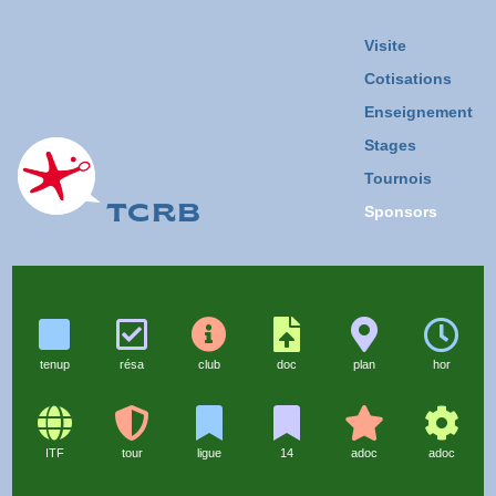
Visite
Cotisations
Enseignement
Stages
Tournois
TCRB
Sponsors
tenup
résa
club
doc
plan
hor
ITF
tour
ligue
14
adoc
adoc