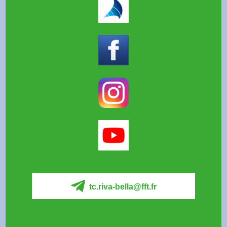
tc.riva-bella@fft.fr