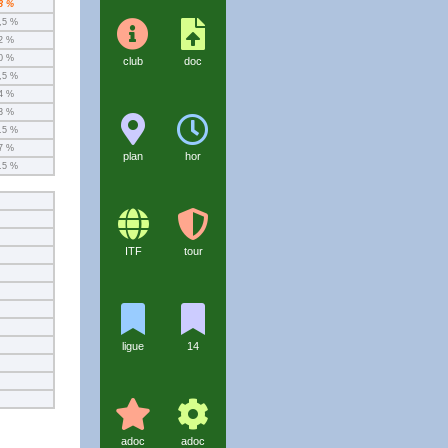
8 %
,5 %
2 %
0 %
club
doc
,5 %
4 %
3 %
.5 %
7 %
plan
hor
.5 %
ITF
tour
ligue
14
adoc
adoc