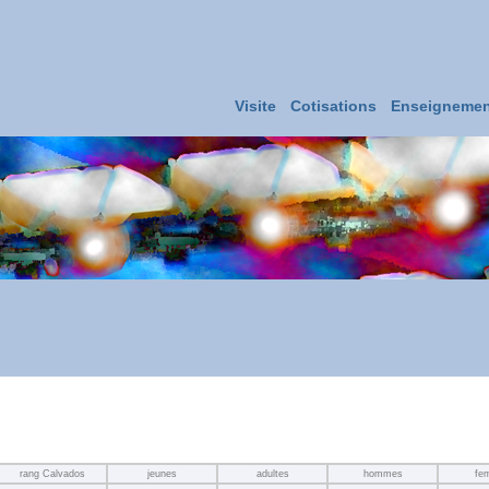
Visite
Cotisations
Enseignemen
rang Calvados
jeunes
adultes
hommes
fe