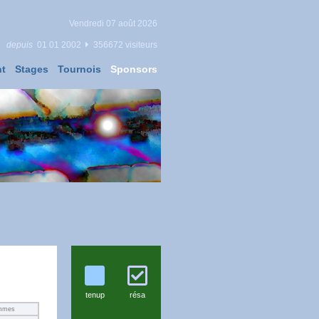
Vendredi 07 août 2026
depuis
01
,
01
,
2002
356672 visiteurs
t
Stages
Tournois
Sponsors
tenup
résa
mmes