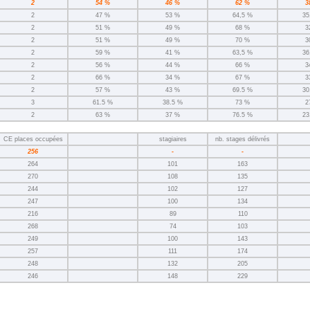
2
54 %
46 %
62 %
3
2
47 %
53 %
64,5 %
35
2
51 %
49 %
68 %
3
2
51 %
49 %
70 %
3
2
59 %
41 %
63,5 %
36
2
56 %
44 %
66 %
3
2
66 %
34 %
67 %
3
2
57 %
43 %
69.5 %
30
3
61.5 %
38.5 %
73 %
2
2
63 %
37 %
76.5 %
23
CE places occupées
stagiaires
nb. stages délivrés
256
-
-
264
101
163
270
108
135
244
102
127
247
100
134
216
89
110
268
74
103
249
100
143
257
111
174
248
132
205
246
148
229