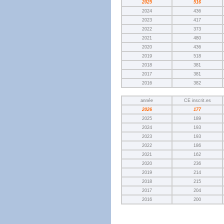
2025
516
2024
436
2023
417
2022
373
2021
480
2020
436
2019
518
2018
381
2017
381
2016
382
année
CE inscrit.es
2026
177
2025
189
2024
193
2023
193
2022
186
2021
162
2020
236
2019
214
2018
215
2017
204
2016
200